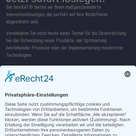
Bei InnoKAT
®
bieten wir Ihnen maßgeschneiderte
Innovationslösungen, die perfekt auf Ihre Bedürfnisse
abgestimmt sind.
Vereinbaren Sie noch heute einen Termin für die Unterstützung
bei der Entwicklung neuer Produkte, der Optimierung
bestehender Prozesse oder der Implementierung modernster
Technologien.
03946/517028
Kontakt
Produkte
Gebrauchtmaschinen
Traktorpool