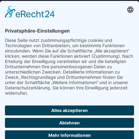
03946/517028
Kontakt
Produkte
Gebrauchtmaschinen
Traktorpool
Info@innokat.de
03946-517028
Facebook
Impressum
Datenschutz
Cookie-Einstellungen
Copyright © 2024 | Alle Rechte vorbehalten.
Eine neue Website von
3WKonzepte | Marketing &
aus Quedlinburg.
Webdesign